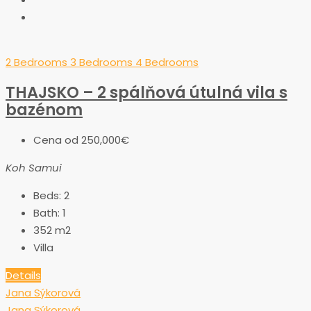
2 Bedrooms
3 Bedrooms
4 Bedrooms
THAJSKO – 2 spálňová útulná vila s
bazénom
Cena od
250,000€
Koh Samui
Beds:
2
Bath:
1
352
m2
Villa
Details
Jana Sýkorová
Jana Sýkorová