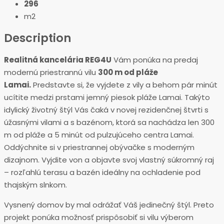
296
m2
Description
Realitná kancelária REG4U
Vám ponúka na predaj
modernú priestrannú vilu
300 m od pláže
Lamai.
Predstavte si, že vyjdete z vily a behom pár minút
ucítite medzi prstami jemný piesok pláže Lamai. Takýto
idylický životný štýl Vás čaká v novej rezidenčnej štvrti s
úžasnými vilami a s bazénom, ktorá sa nachádza len 300
m od pláže a 5 minút od pulzujúceho centra Lamai.
Oddýchnite si v priestrannej obývačke s moderným
dizajnom. Vyjdite von a objavte svoj vlastný súkromný raj
– rozľahlú terasu a bazén ideálny na ochladenie pod
thajským slnkom.
Vysnený domov by mal odrážať Váš jedinečný štýl. Preto
projekt ponúka možnosť prispôsobiť si vilu výberom