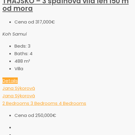
THAJSKO – 3 spálňová vila len 150 m
od mora
Cena od
317,000€
Koh Samui
Beds:
3
Baths:
4
488
m²
Villa
Details
Jana Sýkorová
Jana Sýkorová
2 Bedrooms
3 Bedrooms
4 Bedrooms
Cena od
250,000€