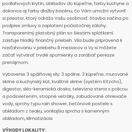
podlahových krytín, obkladov do kúpeľne, farby kuchyne a
dokonca aj farby dlažby bazénu, čo Vám umožní vytvoriť
si priestor, ktorý odráža Vašu osobnosť. Stavba začína po
podpise zmluvy a zaplatení počiatočnej zálohy.
Transparentný platobný plán so šiestimi splátkami
zaisťuje hladký finančný priebeh. Vila bude pripravená k
nasťahovaniu v priebehu 8 mesiacov a Vy si môžete
začať vytvárať trvalé spomienky a zarábať peniaze
prenájmom.
Vybavenie 3 spálňovej vily: 3 spálne, 3 kúpeľne, murované
skrine a kuchynský kút, kvalitné skrine (systém Kitzcho),
digestor, sklo-keramická doska, televízna stena s policou
a podsvietením, stropné vetráky, zabudované ohrievače
vody, sprchy typu rain shower, betónové postele s
obkladom z teaku, vonkajšia sprcha s kamenným
obkladom, klimatizácia
VÝHODY LOKALITY: