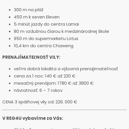
300 m na pláž
450 m k seven Eleven
5 minút jazdy do centra Lamai
80 m vzdušnou čiarou k medzinárodnej škole
950 m do supermarketu Lotus
10,4 km do centra Chaweng
PRENAJÍMATEĽNOSŤ VILY:
veľmi dobrá lokalita a výborná prenajímateľnosť
cena za 1 noc: 140 € až 220 €
mesačný prenájom: 1780 € až 3800 €
návratnosť: 6 – 7 rokov
CENA 3 spálňovej vily od: 226. 000 €
V REG4U vybavíme za Vás: