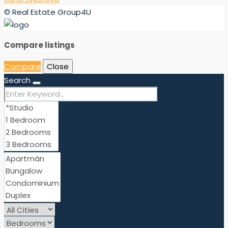
© Real Estate Group4U
Compare listings
Compare
Close
Search