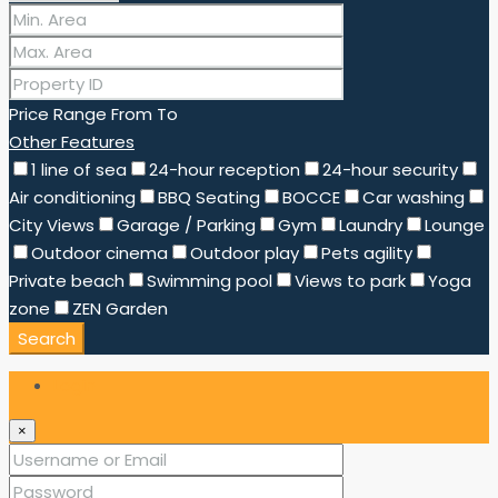
Price Range
From
To
Other Features
1 line of sea
24-hour reception
24-hour security
Air conditioning
BBQ Seating
BOCCE
Car washing
City Views
Garage / Parking
Gym
Laundry
Lounge
Outdoor cinema
Outdoor play
Pets agility
Private beach
Swimming pool
Views to park
Yoga
zone
ZEN Garden
Search
Login
×