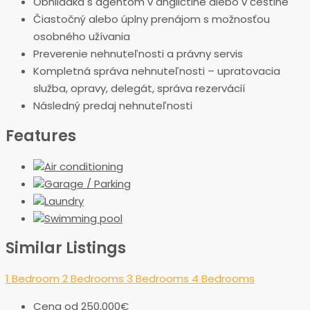
Obhliadka s agentom v angličtine alebo v češtine
Čiastočný alebo úplny prenájom s možnosťou
osobného užívania
Preverenie nehnuteľnosti a právny servis
Kompletná správa nehnuteľnosti – upratovacia
služba, opravy, delegát, správa rezervácií
Následný predaj nehnuteľnosti
Features
Air conditioning
Garage / Parking
Laundry
Swimming pool
Similar Listings
1 Bedroom
2 Bedrooms
3 Bedrooms
4 Bedrooms
Cena od
250,000€