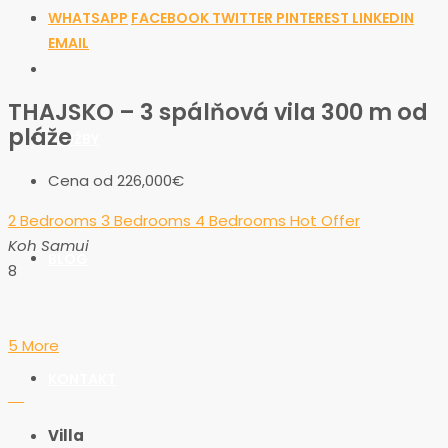
WHATSAPP
FACEBOOK
TWITTER
PINTEREST
LINKEDIN
PONUKY
EMAIL
THAJSKO – 3 spálňová vila 300 m od
pláže
SLUŽBY
Cena od
226,000€
2 Bedrooms
3 Bedrooms
4 Bedrooms
Hot Offer
Koh Samui
BLOG
8
5 More
KONTAKT
Villa